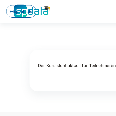
Zum Hauptinhalt
spdata.de
Der Kurs steht aktuell für Teilnehmer/i