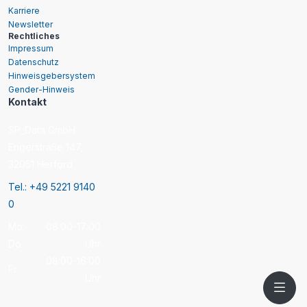
Karriere
Newsletter
Rechtliches
Impressum
Datenschutz
Hinweisgebersystem
Gender-Hinweis
Kontakt
SP_Data GmbH
Engerstraße 147,
32051 Herford
Tel.: +49 5221 9140
0
Mo.-
08:00-17:00
Do.
Uhr
08:00-16:00
Fr.
Uhr